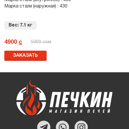
Марка стали (наружная) : 430
Вес: 7.1 кг
4900
с
5900 сом
ЗАКАЗАТЬ