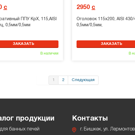
0
с
2950
с
ативный ППУ КрХ, 115,AISI
Оголовок 115х200, AISI 430/
ц, 0,5мм/0,5мм
0,5мм/0,5мм,
ЗАКАЗАТЬ
ЗАКАЗАТЬ
В наличии
В н
1
2
Следующая
алог продукции
Контакты
для банных печей
г. Бишкек, ул. Лермонтов