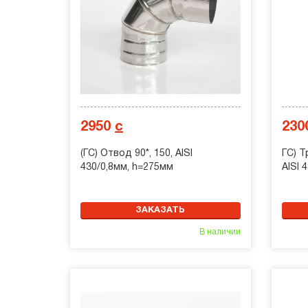
2950
с
230
(ГС) Отвод 90*, 150, AISI
ГС) Т
430/0,8мм, h=275мм
AISI 
ЗАКАЗАТЬ
В наличии