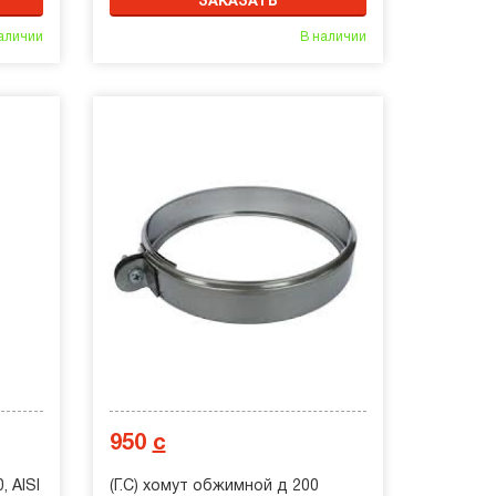
ЗАКАЗАТЬ
аличии
В наличии
950
с
, AISI
(Г.С) хомут обжимной д 200