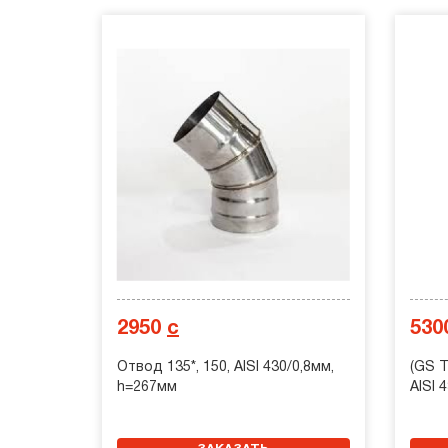
2950
с
530
Отвод 135*, 150, AISI 430/0,8мм,
(GS Т
h=267мм
AISI 