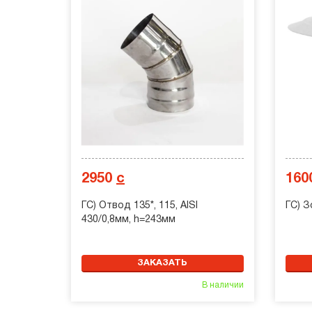
2950
с
160
ГС) Отвод 135*, 115, AISI
ГС) З
430/0,8мм, h=243мм
ЗАКАЗАТЬ
В наличии