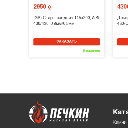
2950
с
430
(GS) Старт-сэндвич 115х200, AISI
Декор
430/430, 0,8мм/0,5мм
430/О
ЗАКАЗАТЬ
В наличии
Кат
Камни 