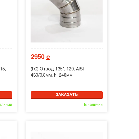
2950
с
15,
(ГС) Отвод 135*, 120, AISI
430/0,8мм, h=248мм
ЗАКАЗАТЬ
аличии
В наличии