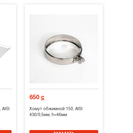
650
с
 AISI
Хомут обжимной 150, AISI
430/0,5мм, h=46мм