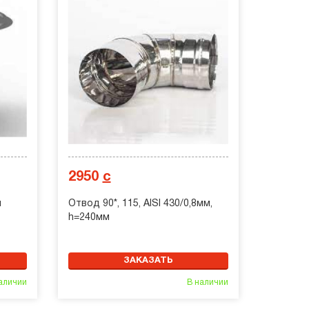
2950
с
м
Отвод 90*, 115, AISI 430/0,8мм,
h=240мм
ЗАКАЗАТЬ
аличии
В наличии