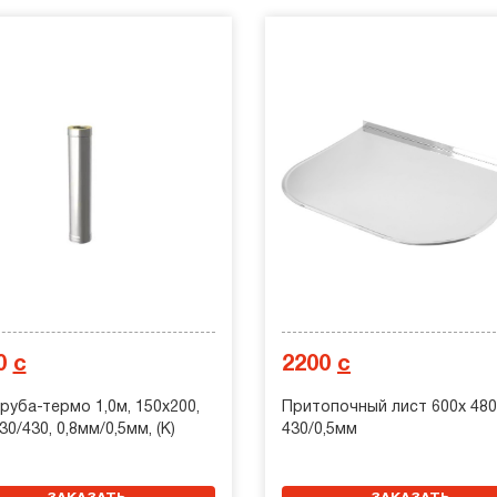
0
с
2200
с
руба-термо 1,0м, 150х200,
Притопочный лист 600х 480,
430/430, 0,8мм/0,5мм, (К)
430/0,5мм